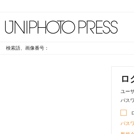
検索語、画像番号：
ロ
ユー
パス
パス